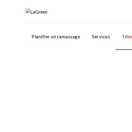
Planifier un ramassage
Services
Télé
Rapide
Télécharger
l'application
Obtenez l'application Lagreen sur
App Store d'Apple ou sur Google
Play. Liens ci-dessous
Inscrivez-vous