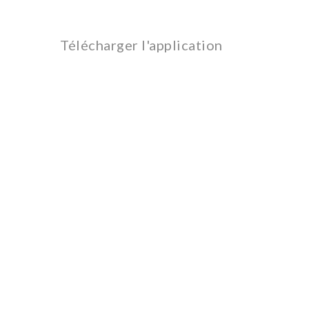
Inscrivez-vous, créer votre profil
et planifier votre ramassage.
Télécharger l'application
Nous collectons et livrons la
commande gratuitement!
Service de ramassage et de livraison gratuit pour